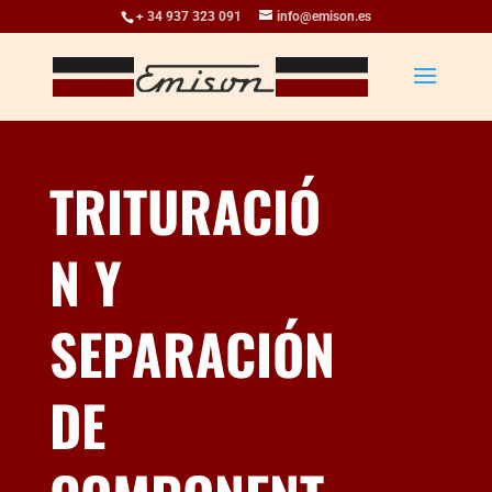
+ 34 937 323 091
info@emison.es
TRITURACIÓ
N Y
SEPARACIÓN
DE