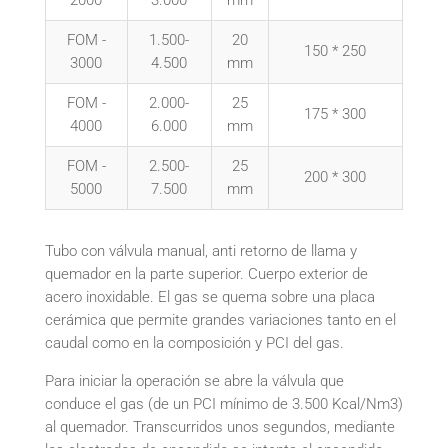
2000
3.000
mm
FOM -
1.500-
20
150 * 250
3000
4.500
mm
FOM -
2.000-
25
175 * 300
4000
6.000
mm
FOM -
2.500-
25
200 * 300
5000
7.500
mm
Tubo con válvula manual, anti retorno de llama y
quemador en la parte superior. Cuerpo exterior de
acero inoxidable. El gas se quema sobre una placa
cerámica que permite grandes variaciones tanto en el
caudal como en la composición y PCI del gas.
Para iniciar la operación se abre la válvula que
conduce el gas (de un PCI mínimo de 3.500 Kcal/Nm3)
al quemador. Transcurridos unos segundos, mediante