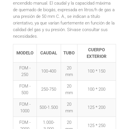
encendido manual. El caudal y la capacidad máxima
de quemado de biogás, expresada en litros/h de gas a
una presión de 50 mm C. A., se indican a título
orientativo, ya que varían fuertemente en función de la
calidad del gas y su presión. Sírvase consultar sus
necesidades.
CUERPO
MODELO
CAUDAL
TUBO
EXTERIOR
FOM -
20
100-400
100 * 150
250
mm
FOM -
20
250-750
100 * 200
500
mm
FOM -
20
500-1.500
125 * 200
1000
mm
FOM -
1.000-
20
125 * 250