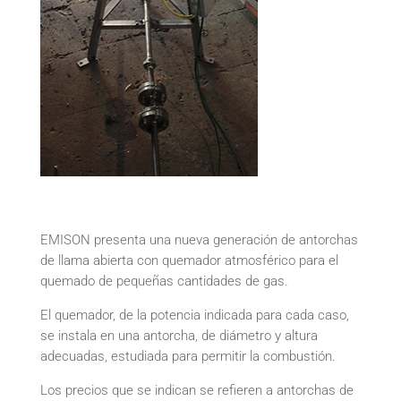
EMISON presenta una nueva generación de antorchas
de llama abierta con quemador atmosférico para el
quemado de pequeñas cantidades de gas.
El quemador, de la potencia indicada para cada caso,
se instala en una antorcha, de diámetro y altura
adecuadas, estudiada para permitir la combustión.
Los precios que se indican se refieren a antorchas de