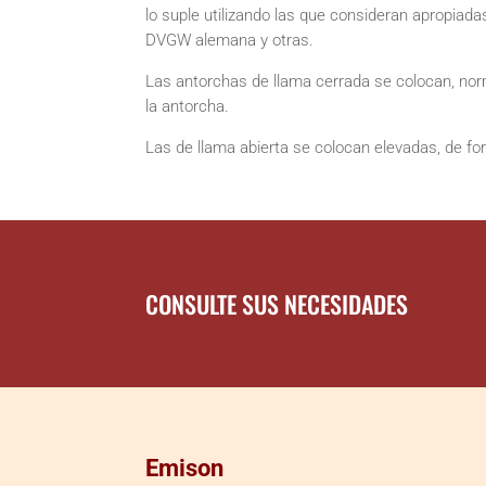
lo suple utilizando las que consideran apropiad
DVGW alemana y otras.
Las antorchas de llama cerrada se colocan, norm
la antorcha.
Las de llama abierta se colocan elevadas, de fo
CONSULTE SUS NECESIDADES
Emison