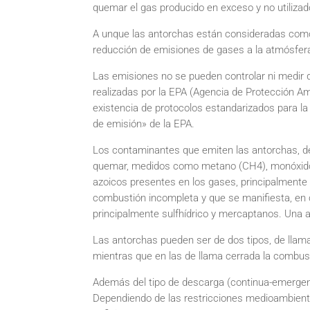
quemar el gas producido en exceso y no utiliza
A unque las antorchas están consideradas como e
reducción de emisiones de gases a la atmósfer
Las emisiones no se pueden controlar ni medir
realizadas por la EPA (Agencia de Protección Am
existencia de protocolos estandarizados para la
de emisión» de la EPA.
Los contaminantes que emiten las antorchas, de
quemar, medidos como metano (CH4), monóxido 
azoicos presentes en los gases, principalmente 
combustión incompleta y que se manifiesta, en
principalmente sulfhídrico y mercaptanos. Una 
Las antorchas pueden ser de dos tipos, de llama 
mientras que en las de llama cerrada la combus
Además del tipo de descarga (continua-emergenc
Dependiendo de las restricciones medioambiental