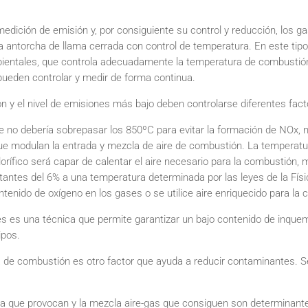
 medición de emisión y, por consiguiente su control y reducción, los
 antorcha de llama cerrada con control de temperatura. En este tipo
bientales, que controla adecuadamente la temperatura de combustió
 pueden controlar y medir de forma continua.
ón y el nivel de emisiones más bajo deben controlarse diferentes fact
 no debería sobrepasar los 850ºC para evitar la formación de NOx, ni
ue modulan la entrada y mezcla de aire de combustión. La temperat
lorífico será capar de calentar el aire necesario para la combustió
antes del 6% a una temperatura determinada por las leyes de la Físic
tenido de oxígeno en los gases o se utilice aire enriquecido para la
es es una técnica que permite garantizar un bajo contenido de inque
ipos.
ra de combustión es otro factor que ayuda a reducir contaminantes. 
ia que provocan y la mezcla aire-gas que consiguen son determinant