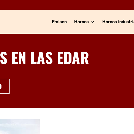
Emison
Hornos
Hornos industri
S EN LAS EDAR
O