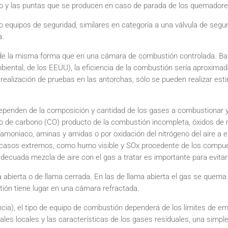
do y las puntas que se producen en caso de parada de los quemador
quipos de seguridad, similares en categoría a una válvula de seguri
a.
 de la misma forma que en una cámara de combustión controlada. Ba
biental, de los EEUU), la eficiencia de la combustión sería aproxim
 realización de pruebas en las antorchas, sólo se pueden realizar es
penden de la composición y cantidad de los gases a combustionar y d
de carbono (CO) producto de la combustión incompleta, óxidos de
amoniaco, aminas y amidas o por oxidación del nitrógeno del aire a el
 casos extremos, como humo visible y SOx procedente de los compues
adecuada mezcla de aire con el gas a tratar es importante para evit
abierta o de llama cerrada. En las de llama abierta el gas se quema 
tión tiene lugar en una cámara refractada.
ia), el tipo de equipo de combustión dependerá de los límites de em
es locales y las características de los gases residuales, una simpl