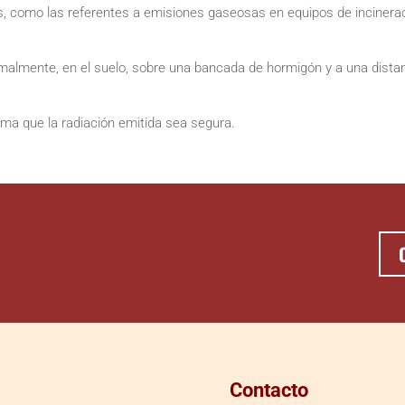
as, como las referentes a emisiones gaseosas en equipos de incinera
almente, en el suelo, sobre una bancada de hormigón y a una distancia
rma que la radiación emitida sea segura.
Contacto