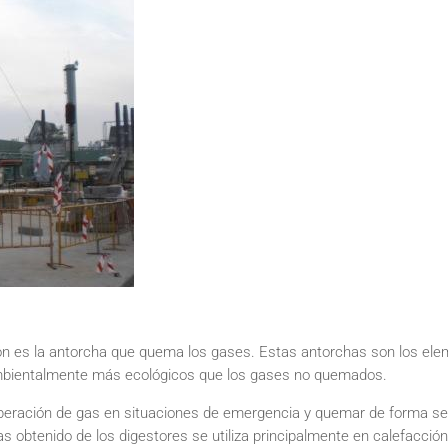
ón es la antorcha que quema los gases. Estas antorchas son los ele
mbientalmente más ecológicos que los gases no quemados.
 liberación de gas en situaciones de emergencia y quemar de forma se
as obtenido de los digestores se utiliza principalmente en calefacció