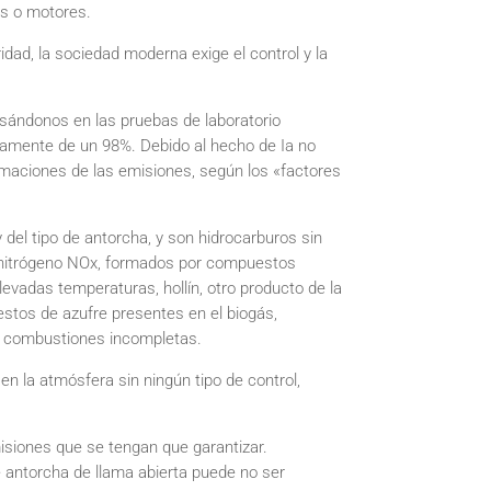
es o motores.
dad, la sociedad moderna exige el control y la
sándonos en las pruebas de laboratorio
adamente de un 98%. Debido al hecho de Ia no
timaciones de las emisiones, según los «factores
el tipo de antorcha, y son hidrocarburos sin
 nitrógeno NOx, formados por compuestos
evadas temperaturas, hollín, otro producto de la
tos de azufre presentes en el biogás,
ar combustiones incompletas.
en la atmósfera sin ningún tipo de control,
isiones que se tengan que garantizar.
e antorcha de llama abierta puede no ser